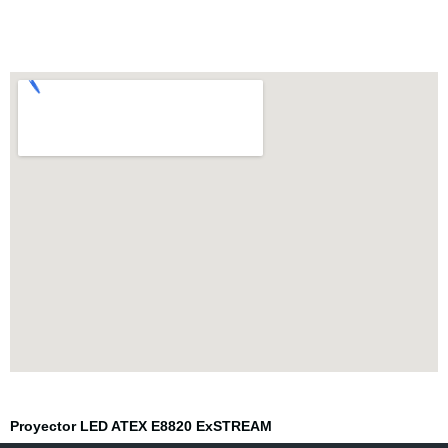
Urb. Sol de Carabayllo 3ra Etapa,
Calle B-6, Lote 15, Carabayllo, Lima-Perú
Click aqui
Proyector LED ATEX E8820 ExSTREAM