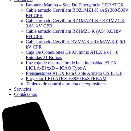
Botonera Marcha – Seta De Emergencia GRP ATEX
Cable armado Cerviflam ROZ1MZ1-K (AS) 300/500V
RH CPR
Cable armado Cerviflam RZ1MAZ1-K / RZ1MZ1-K
0,6/1 kV CPR
Cable armado Cerviflam RZ1MZ1-K (AS) 0,6/1kV
RH CPR
Cable armado Cerviflex RVMV-K / RVMAV-K 0,6/1
kV CPR
Caja De Conexiones De Aluminio ATEX Ex I – 8
Entradas 21 Bornas
Luz roja de obstrucción de baja intensidad ATEX
LIOLA-E1xxD – ICAO Type A
Prensaestopas ATEX Para Cable Armado OS-E1UF
Proyector LED ATEX E8820 ExSTREAM
Tableros de control a prueba de explosiones
Servicios
Contáctanos