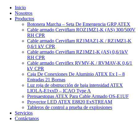
Ir
Inicio
al
Nosotros
contenido
Productos
Botonera Marcha – Seta De Emergencia GRP ATEX
Cable armado Cerviflam ROZ1MZ1-K (AS) 300/500V
RH CPR
Cable armado Cerviflam RZ1MAZ1-K / RZ1MZ1-K
0,6/1 kV CPR
Cable armado Cerviflam RZ1MZ1-K (AS) 0,6/1kV
RH CPR
Cable armado Cerviflex RVMV-K / RVMAV-K 0,6/1
kV CPR
Caja De Conexiones De Aluminio ATEX Ex I – 8
Entradas 21 Bornas
Luz roja de obstrucción de baja intensidad ATEX
LIOLA-E1xxD – ICAO Type A
Prensaestopas ATEX Para Cable Armado OS-E1UF
Proyector LED ATEX E8820 ExSTREAM
Tableros de control a prueba de explosiones
Servicios
Contáctanos