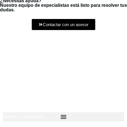
¿Necesitas ayuda?
Nuestro equipo de especialistas está listo para resolver tus
dudas.
Contactar con un asesor
Estamos dedicados a la importación y exportación de productos
eléctricos para la Industria Pesada.
Síguenos:
Nuestro Menú
Términos y condiciones