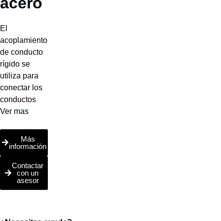
acero
El
acoplamiento
de conducto
rígido se
utiliza para
conectar los
conductos
Ver mas
Más
información
Contactar
con un
asesor