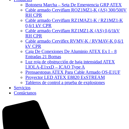
Botonera Marcha – Seta De Emergencia GRP ATEX
Cable armado Cerviflam ROZ1MZ1-K (AS) 300/500V
RH CPR
Cable armado Cerviflam RZ1MAZ1-K / RZ1MZ1-K
0,6/1 kV CPR
Cable armado Cerviflam RZ1MZ1-K (AS) 0,6/1kV
RH CPR
Cable armado Cerviflex RVMV-K / RVMAV-K 0,6/1
kV CPR
Caja De Conexiones De Aluminio ATEX Ex I – 8
Entradas 21 Bornas
Luz roja de obstrucción de baja intensidad ATEX
LIOLA-E1xxD – ICAO Type A
Prensaestopas ATEX Para Cable Armado OS-E1UF
Proyector LED ATEX E8820 ExSTREAM
Tableros de control a prueba de explosiones
Servicios
Contáctanos