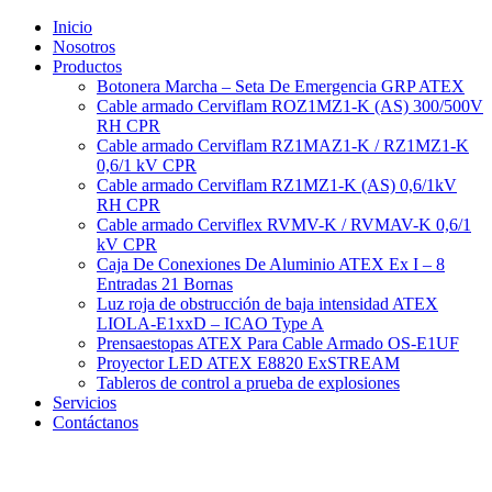
Ir
Inicio
al
Nosotros
contenido
Productos
Botonera Marcha – Seta De Emergencia GRP ATEX
Cable armado Cerviflam ROZ1MZ1-K (AS) 300/500V
RH CPR
Cable armado Cerviflam RZ1MAZ1-K / RZ1MZ1-K
0,6/1 kV CPR
Cable armado Cerviflam RZ1MZ1-K (AS) 0,6/1kV
RH CPR
Cable armado Cerviflex RVMV-K / RVMAV-K 0,6/1
kV CPR
Caja De Conexiones De Aluminio ATEX Ex I – 8
Entradas 21 Bornas
Luz roja de obstrucción de baja intensidad ATEX
LIOLA-E1xxD – ICAO Type A
Prensaestopas ATEX Para Cable Armado OS-E1UF
Proyector LED ATEX E8820 ExSTREAM
Tableros de control a prueba de explosiones
Servicios
Contáctanos