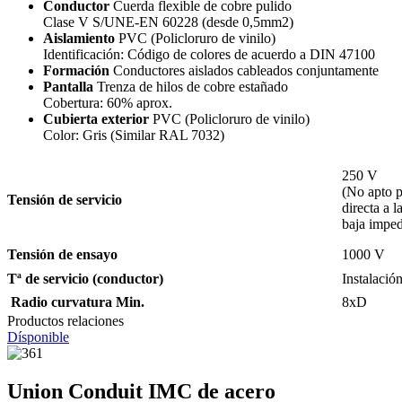
Conductor
Cuerda flexible de cobre pulido
Clase V S/UNE-EN 60228 (desde 0,5mm2)
Aislamiento
PVC (Policloruro de vinilo)
Identificación: Código de colores de acuerdo a DIN 47100
Formación
Conductores aislados cableados conjuntamente
Pantalla
Trenza de hilos de cobre estañado
Cobertura: 60% aprox.
Cubierta exterior
PVC (Policloruro de vinilo)
Color: Gris (Similar RAL 7032)
250 V
(No apto p
Tensión de servicio
directa a l
baja imped
Tensión de ensayo
1000 V
Tª de servicio (conductor)
Instalació
Radio curvatura Min.
8xD
Productos relaciones
Dísponible
Union Conduit IMC de acero