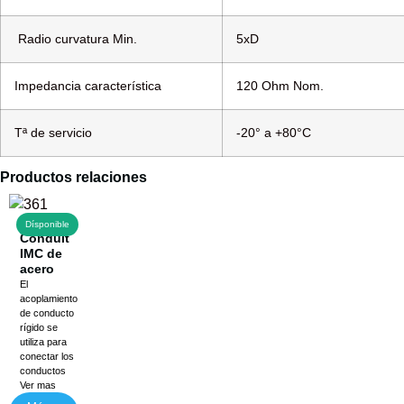
Radio curvatura Min.
5xD
Impedancia característica
120 Ohm Nom.
Tª de servicio
-20° a +80°C
Productos relaciones
Union
Dísponible
Conduit
IMC de
acero
El
acoplamiento
de conducto
rígido se
utiliza para
conectar los
conductos
Ver mas