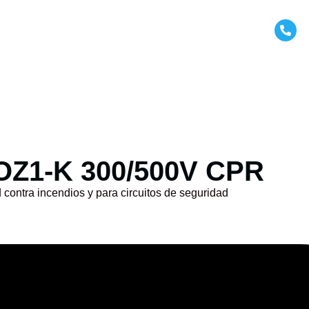
L
otros
Productos
Servicios
Contáctanos
+5
SOZ1-K 300/500V CPR
d contra incendios y para circuitos de seguridad