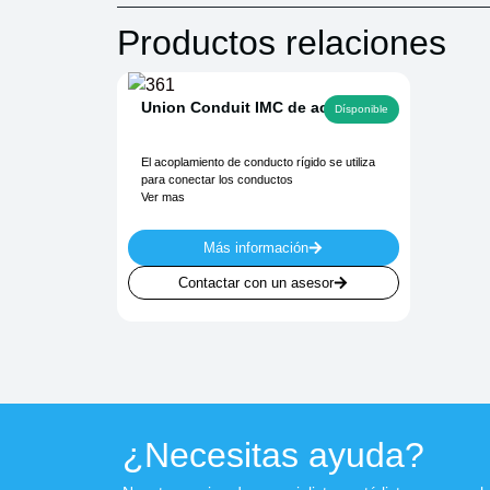
Productos relaciones
Union Conduit IMC de acero
Dísponible
El acoplamiento de conducto rígido se utiliza
para conectar los conductos
Ver mas
Más información
Contactar con un asesor
¿Necesitas ayuda?