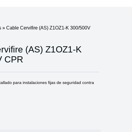
s
»
Cable Cervifire (AS) Z1OZ1-K 300/500V
rvifire (AS) Z1OZ1-K
V CPR
tallado para instalaciones fijas de seguridad contra