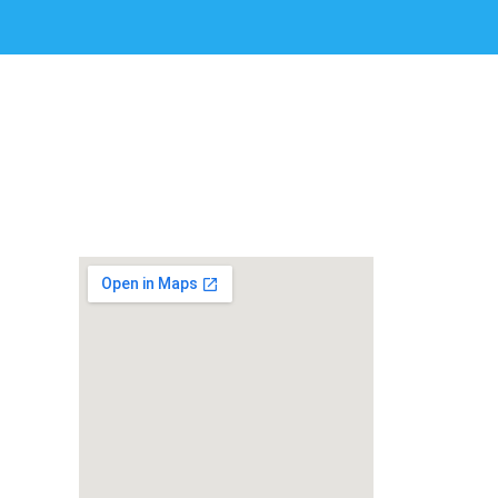
Visitanos:
pe
Urb. Sol de Carabayllo 3ra Etapa,
Calle B-6, Lote 15, Carabayllo, Lima-Perú
81