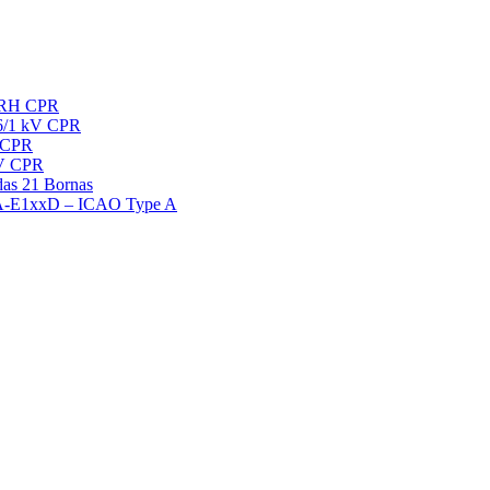
 RH CPR
6/1 kV CPR
 CPR
kV CPR
das 21 Bornas
OLA-E1xxD – ICAO Type A