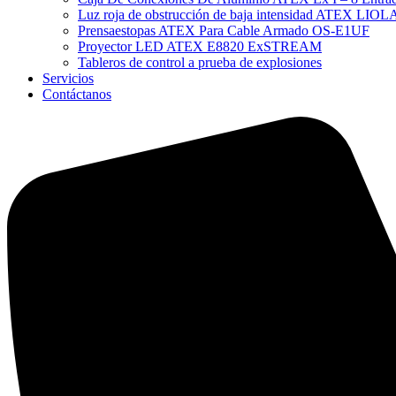
Luz roja de obstrucción de baja intensidad ATEX LI
Prensaestopas ATEX Para Cable Armado OS-E1UF
Proyector LED ATEX E8820 ExSTREAM
Tableros de control a prueba de explosiones
Servicios
Contáctanos