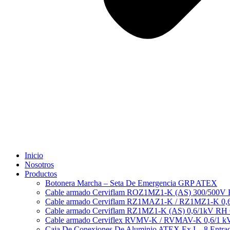
Inicio
Nosotros
Productos
Botonera Marcha – Seta De Emergencia GRP ATEX
Cable armado Cerviflam ROZ1MZ1-K (AS) 300/500V
Cable armado Cerviflam RZ1MAZ1-K / RZ1MZ1-K 0,
Cable armado Cerviflam RZ1MZ1-K (AS) 0,6/1kV RH
Cable armado Cerviflex RVMV-K / RVMAV-K 0,6/1 
Caja De Conexiones De Aluminio ATEX Ex I – 8 Entra