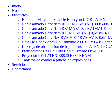
Ir
Inicio
al
Nosotros
contenido
Productos
Botonera Marcha – Seta De Emergencia GRP ATEX
Cable armado Cerviflam ROZ1MZ1-K (AS) 300/500V
Cable armado Cerviflam RZ1MAZ1-K / RZ1MZ1-K 0,
Cable armado Cerviflam RZ1MZ1-K (AS) 0,6/1kV RH
Cable armado Cerviflex RVMV-K / RVMAV-K 0,6/1 
Caja De Conexiones De Aluminio ATEX Ex I – 8 Entra
Luz roja de obstrucción de baja intensidad ATEX LI
Prensaestopas ATEX Para Cable Armado OS-E1UF
Proyector LED ATEX E8820 ExSTREAM
Tableros de control a prueba de explosiones
Servicios
Contáctanos