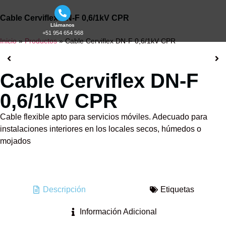
Cable Cerviflex DN-F 0,6/1kV CPR
Llámanos
+51 954 654 568
Inicio
»
Productos
»
Cable Cerviflex DN-F 0,6/1kV CPR
Cable Cerviflex DN-F
0,6/1kV CPR
Cable flexible apto para servicios móviles. Adecuado para
instalaciones interiores en los locales secos, húmedos o
mojados
Descripción
Etiquetas
Información Adicional