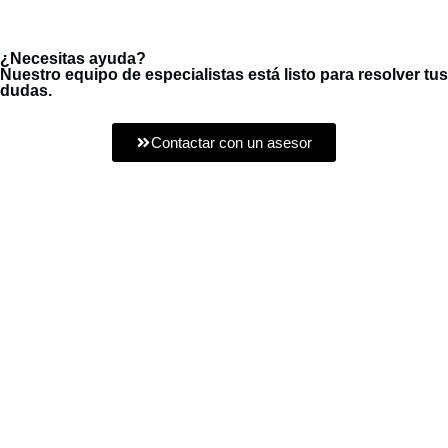
¿Necesitas ayuda?
Nuestro equipo de especialistas está listo para resolver tus
dudas.
Contactar con un asesor
Estamos dedicados a la importación y exportación de productos
eléctricos para la Industria Pesada.
Síguenos:
Nuestro Menú