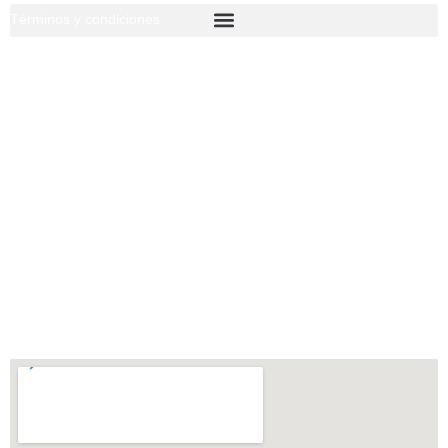
Términos y condiciones
Escríbenos
ventas@corporacioncooper.com.pe
Escríbenos o llámanos
Oficina:
(+51) 918 924 981
Visitanos:
Urb. Sol de Carabayllo 3ra Etapa,
Calle B-6, Lote 15, Carabayllo, Lima-Perú