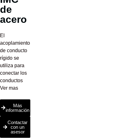
de
acero
El
acoplamiento
de conducto
rígido se
utiliza para
conectar los
conductos
Ver mas
Más
información
Contactar
con un
asesor