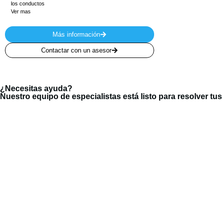
los conductos
Ver mas
Más información
Contactar con un asesor
¿Necesitas ayuda?
Nuestro equipo de especialistas está listo para resolver tu
Nuestr
Inicio
Estamos dedicados a la importación y
exportación de productos eléctricos para
Nosotro