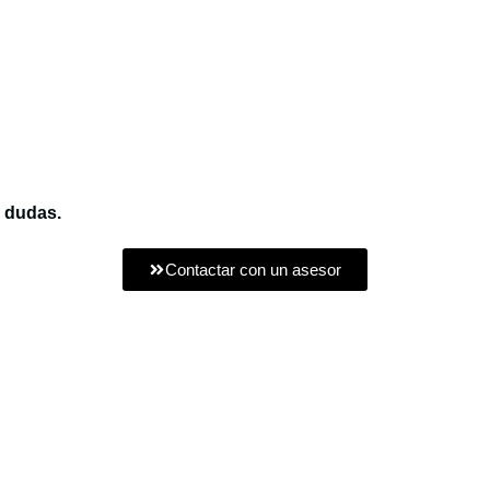
s dudas.
Contactar con un asesor
o Menú
Escríbenos
ventas@corporacioncooper.com.
Escríbenos o llámanos
s