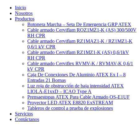
Ir
Inicio
al
Nosotros
contenido
Productos
Botonera Marcha – Seta De Emergencia GRP ATEX
Cable armado Cerviflam ROZ1MZ1-K (AS) 300/500V
RH CPR
Cable armado Cerviflam RZ1MAZ1-K / RZ1MZ1-K
0,6/1 kV CPR
Cable armado Cerviflam RZ1MZ1-K (AS) 0,6/1kV
RH CPR
Cable armado Cerviflex RVMV-K / RVMAV-K 0,6/1
kV CPR
Caja De Conexiones De Aluminio ATEX Ex I – 8
Entradas 21 Bornas
Luz roja de obstrucción de baja intensidad ATEX
LIOLA-E1xxD – ICAO Type A
Prensaestopas ATEX Para Cable Armado OS-E1UF
Proyector LED ATEX E8820 ExSTREAM
Tableros de control a prueba de explosiones
Servicios
Contáctanos