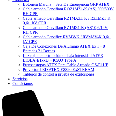
Botonera Marcha – Seta De Emergencia GRP ATEX
Cable armado Cerviflam ROZ1MZ1-K (AS) 300/500V
RH CPR
Cable armado Cerviflam RZ1MAZ1-K / RZ1MZ1-K
0,6/1 kV CPR
Cable armado Cerviflam RZ1MZ1-K (AS) 0,6/1kV
RH CPR
Cable armado Cerviflex RVMV-K / RVMAV-K 0,6/1
kV CPR
Caja De Conexiones De Aluminio ATEX Ex I – 8
Entradas 21 Bornas
Luz roja de obstrucción de baja intensidad ATEX
LIOLA-E1xxD – ICAO Type A
Prensaestopas ATEX Para Cable Armado OS-E1UF
Proyector LED ATEX E8820 ExSTREAM
Tableros de control a prueba de explosiones
Servicios
Contáctanos