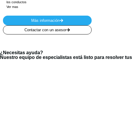
los conductos
Ver mas
Más información
Contactar con un asesor
¿Necesitas ayuda?
Nuestro equipo de especialistas está listo para resolver tu
Nuestr
Inicio
Estamos dedicados a la importación y
exportación de productos eléctricos para
Nosotro