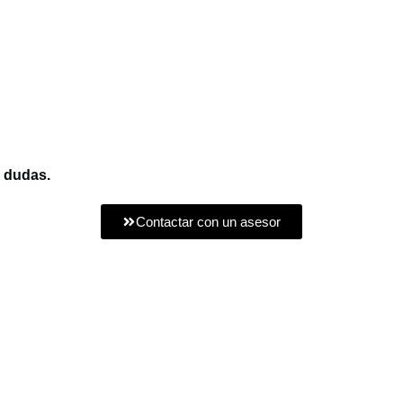
s dudas.
Contactar con un asesor
o Menú
Escríbenos
ventas@corporacioncooper.com.
Escríbenos o llámanos
s