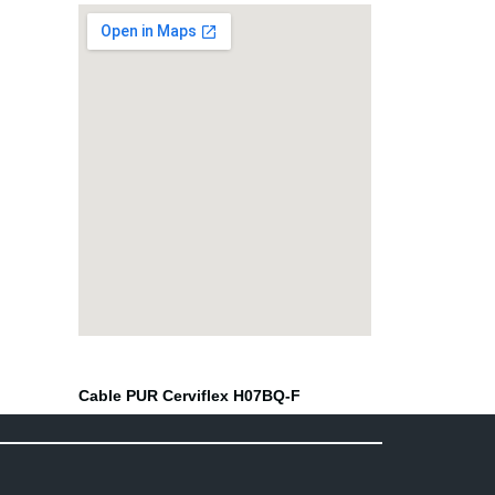
81
Click aqui
Cable PUR Cerviflex H07BQ-F