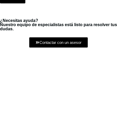
¿Necesitas ayuda?
Nuestro equipo de especialistas está listo para resolver tus
dudas.
Contactar con un asesor
Estamos dedicados a la importación y exportación de productos
eléctricos para la Industria Pesada.
Síguenos:
Nuestro Menú