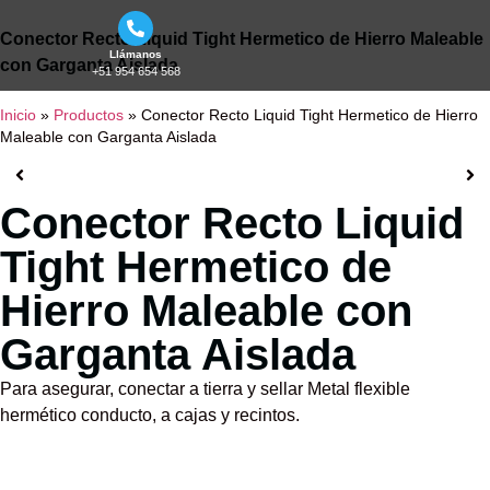
Conector Recto Liquid Tight Hermetico de Hierro Maleable
Llámanos
con Garganta Aislada
+51 954 654 568
Inicio
»
Productos
»
Conector Recto Liquid Tight Hermetico de Hierro
Maleable con Garganta Aislada
Conector Recto Liquid
Tight Hermetico de
Hierro Maleable con
Garganta Aislada
Para asegurar, conectar a tierra y sellar Metal flexible
hermético conducto, a cajas y recintos.