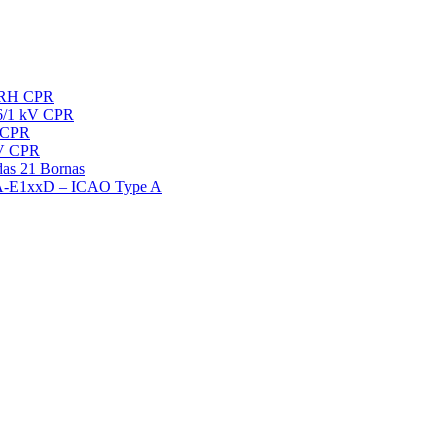
 RH CPR
6/1 kV CPR
 CPR
kV CPR
das 21 Bornas
OLA-E1xxD – ICAO Type A