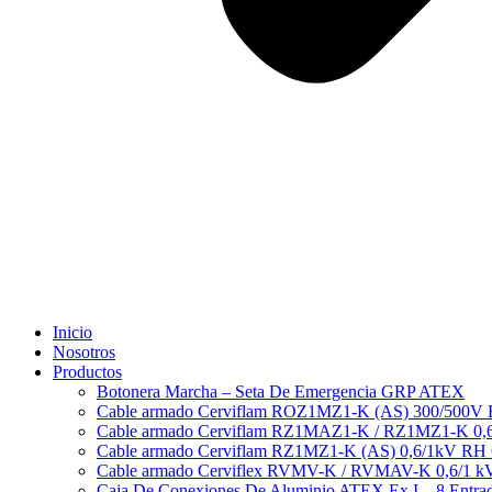
Inicio
Nosotros
Productos
Botonera Marcha – Seta De Emergencia GRP ATEX
Cable armado Cerviflam ROZ1MZ1-K (AS) 300/500V
Cable armado Cerviflam RZ1MAZ1-K / RZ1MZ1-K 0,
Cable armado Cerviflam RZ1MZ1-K (AS) 0,6/1kV RH
Cable armado Cerviflex RVMV-K / RVMAV-K 0,6/1 
Caja De Conexiones De Aluminio ATEX Ex I – 8 Entra