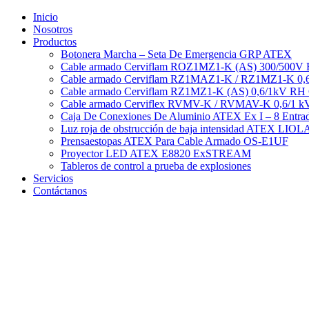
Ir
Inicio
al
Nosotros
contenido
Productos
Botonera Marcha – Seta De Emergencia GRP ATEX
Cable armado Cerviflam ROZ1MZ1-K (AS) 300/500V
Cable armado Cerviflam RZ1MAZ1-K / RZ1MZ1-K 0,
Cable armado Cerviflam RZ1MZ1-K (AS) 0,6/1kV RH
Cable armado Cerviflex RVMV-K / RVMAV-K 0,6/1 
Caja De Conexiones De Aluminio ATEX Ex I – 8 Entra
Luz roja de obstrucción de baja intensidad ATEX LI
Prensaestopas ATEX Para Cable Armado OS-E1UF
Proyector LED ATEX E8820 ExSTREAM
Tableros de control a prueba de explosiones
Servicios
Contáctanos