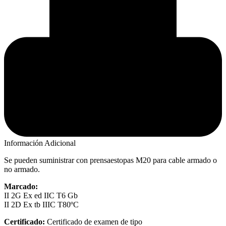
Información Adicional
Se pueden suministrar con prensaestopas M20 para cable armado o
no armado.
Marcado:
II 2G Ex ed IIC T6 Gb
II 2D Ex tb IIIC T80ºC
Certificado:
Certificado de examen de tipo