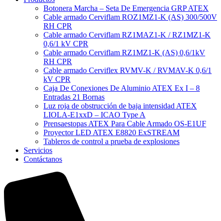
Botonera Marcha – Seta De Emergencia GRP ATEX
Cable armado Cerviflam ROZ1MZ1-K (AS) 300/500V
RH CPR
Cable armado Cerviflam RZ1MAZ1-K / RZ1MZ1-K
0,6/1 kV CPR
Cable armado Cerviflam RZ1MZ1-K (AS) 0,6/1kV
RH CPR
Cable armado Cerviflex RVMV-K / RVMAV-K 0,6/1
kV CPR
Caja De Conexiones De Aluminio ATEX Ex I – 8
Entradas 21 Bornas
Luz roja de obstrucción de baja intensidad ATEX
LIOLA-E1xxD – ICAO Type A
Prensaestopas ATEX Para Cable Armado OS-E1UF
Proyector LED ATEX E8820 ExSTREAM
Tableros de control a prueba de explosiones
Servicios
Contáctanos