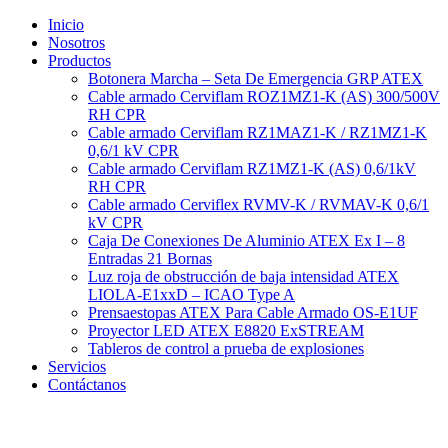
Ir
Inicio
al
Nosotros
contenido
Productos
Botonera Marcha – Seta De Emergencia GRP ATEX
Cable armado Cerviflam ROZ1MZ1-K (AS) 300/500V
RH CPR
Cable armado Cerviflam RZ1MAZ1-K / RZ1MZ1-K
0,6/1 kV CPR
Cable armado Cerviflam RZ1MZ1-K (AS) 0,6/1kV
RH CPR
Cable armado Cerviflex RVMV-K / RVMAV-K 0,6/1
kV CPR
Caja De Conexiones De Aluminio ATEX Ex I – 8
Entradas 21 Bornas
Luz roja de obstrucción de baja intensidad ATEX
LIOLA-E1xxD – ICAO Type A
Prensaestopas ATEX Para Cable Armado OS-E1UF
Proyector LED ATEX E8820 ExSTREAM
Tableros de control a prueba de explosiones
Servicios
Contáctanos