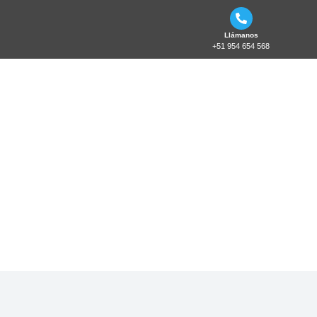
SETAS DE
Llámanos
EMERGENCIA
+51 954 654 568
GRP ATEX
– CABLE
NO
ARMADO