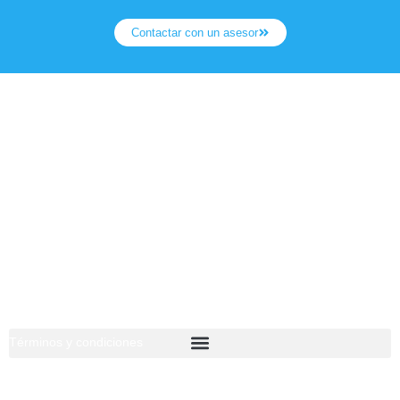
Contactar con un asesor
Estamos dedicados a la importación y exportación de productos
eléctricos para la Industria Pesada.
Síguenos:
Nuestro Menú
Términos y condiciones
Escríbenos